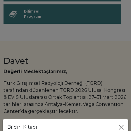
Bilimsel
Program
Davet
Değerli Meslektaşlarımız,
Türk Girişimsel Radyoloji Derneği (TGRD)
tarafından düzenlenen TGRD 2026 Ulusal Kongresi
& EVIS Uluslararası Ortak Toplantısı, 27–31 Mart 2026
tarihleri arasında Antalya–Kemer, Vega Convention
Center’da gerçekleştirilecektir.
Önceki kongremizin başarısında büyük pay sahibi
Bildiri Kitabı