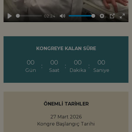
02:24
Play
Mute
Settings
PIP
Ent
full
KONGREYE KALAN SÜRE
00
00
00
00
Gün
Saat
Dakika
Saniye
ÖNEMLI TARIHLER
27 Mart 2026
Kongre Başlangıç Tarihi