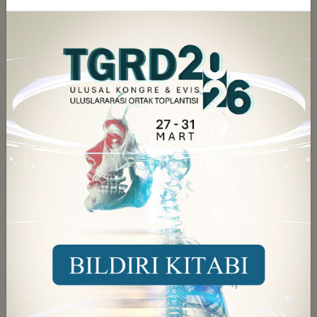
olan geçmiş dönem Bilimsel Kurul Başkanı Prof. Dr.
Bora Peynircioğlu’na, Danışma Kurulu Başkanı Prof.
Dr. Bülent Arslan’a ve katkı sunan tüm bilimsel
kurul üyeleri ile TGRD Yönetim Kurulu’na
teşekkürlerimizi sunarız.
Onların özverili çalışmaları, bu yılki toplantımız için
güçlü bir temel oluşturmuştur.
Devamını Gör ...